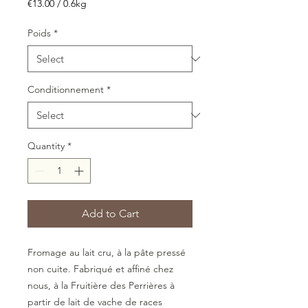
€13.00
/
0.6kg
€13.00
per
Poids
*
0.6
Kilograms
Conditionnement
*
Quantity
*
Add to Cart
Fromage au lait cru, à la pâte pressé
non cuite. Fabriqué et affiné chez
nous, à la Fruitière des Perrières à
partir de lait de vache de races