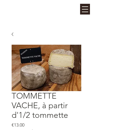
La Fruitière des Perrières
- LES GETS
TOMMETTE
VACHE, à partir
d'1/2 tommette
Price
€13.00