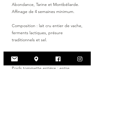
Abondance, Tarine et Montbéliarde.
Affinage de 4 semaines minimum.
Composition : lait cru entier de vache,
ferments lactiques, présure
traditionnels et sel.
Poids 1/2 tommette : entre 200gr et
300gr
Poids tommette entière : entre
500gr et 600gr
Envoi du fromage sous vide en
supplément (1.00€).
Gestion des stocks
En raison des délais d'affinage et des
Livraison