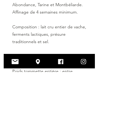
Abondance, Tarine et Montbéliarde.
Affinage de 4 semaines minimum.
Composition : lait cru entier de vache,
ferments lactiques, présure
traditionnels et sel.
Poids 1/2 tommette : entre 200gr et
300gr
Poids tommette entière : entre
500gr et 600gr
Envoi du fromage sous vide en
supplément (1.00€).
Gestion des stocks
En raison des délais d'affinage et des
Livraison