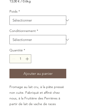
13,00 €
/
0.6kg
13,00 €
pour
Poids
*
0.6
Kilogrammes
Conditionnement
*
Quantité
*
Ajouter au panier
Fromage au lait cru, à la pâte pressé
non cuite. Fabriqué et affiné chez
nous, à la Fruitière des Perrières à
partir de lait de vache de races