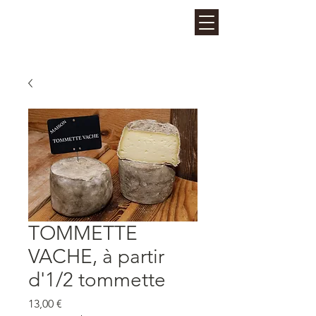
La Fruitière des Perrières
- LES GETS
TOMMETTE
VACHE, à partir
d'1/2 tommette
Prix
13,00 €