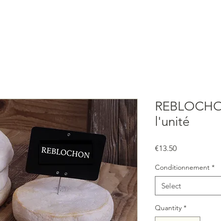
ONLINE SHOP
HISTORY
RESTAURANT,
REBLOCHO
l'unité
Price
€13.50
Conditionnement
*
Select
Quantity
*