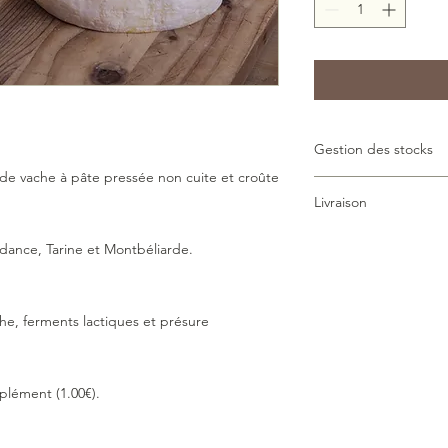
Gestion des stocks
de vache à pâte pressée non cuite et croûte
En raison des délais d
Livraison
que nous ne puissions
habituels. Nous vous 
> Livraison Chrono 13
ance, Tarine et Montbéliarde.
différé, nous nous e
transport à tempéra
le souhaitez.
sous vide conseillé.
Merci pour votre co
> Retrait en magasin (
che, ferments lactiques et présure
plément (1.00€).