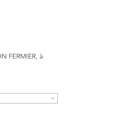
 SHOP AND CHEESE
SPACE RENTAL
PRATICAL INFORMATION
N FERMIER, à