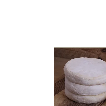
La Fruitière des Perrières
- LES GETS