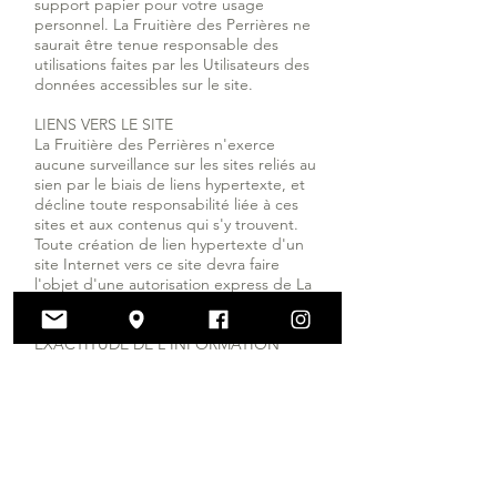
support papier pour votre usage
personnel. La Fruitière des Perrières ne
saurait être tenue responsable des
utilisations faites par les Utilisateurs des
données accessibles sur le site.
LIENS VERS LE SITE
La Fruitière des Perrières n'exerce
aucune surveillance sur les sites reliés au
sien par le biais de liens hypertexte, et
décline toute responsabilité liée à ces
sites et aux contenus qui s'y trouvent.
Toute création de lien hypertexte d'un
site Internet vers ce site devra faire
l'objet d'une autorisation express de La
Fruitière des Perrières.
EXACTITUDE DE L'INFORMATION
Malgré l'attention portée à l'élaboration
de ce site, La Fruitière des Perrières ne
garantit pas l'exactitude, la permanence
ou l'exhaustivité des informations
fournies et/ou l'absence de virus sur son
site. Les présentes conditions et la
relation entre La Fruitière des Perrières