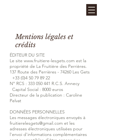
La Fruitière des Perrières
- LES GETS
Mentions légales et
crédits
ÉDITEUR DU SITE
Le site www.fruitiere-lesgets.com est la
propriété de La Fruitière des Perrières.
137 Route des Perrières - 74260 Les Gets
+33 (0)4 50 79 89 22
N° RCS : 333 050 441 R.C.S. Annecy
Capital Social : 8000 euros
Directeur de la publication : Caroline
Pelvat
DONNÉES PERSONNELLES
Les messages électroniques envoyés à
fruitierelesgets@gmail.com
et les
adresses électroniques utilisées pour
l'envoi d'informations complémentaires